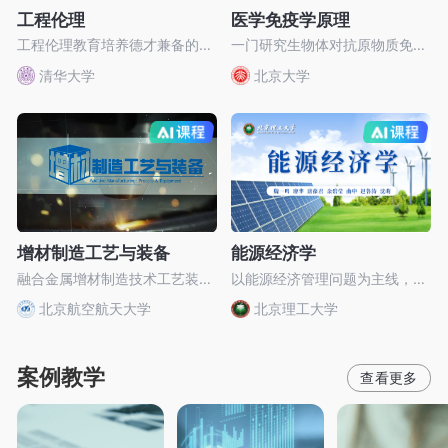
工程伦理
医学免疫学原理
工程伦理教育培养德才兼备的工程科技人才
一门研究生物体对抗原物质免疫应答性及其方法的生物-医学科学
清华大学
北京大学
AI慕课
AI慕课
增材制造工艺与装备
能源经济学
融合金属增材制造技术工艺装备前沿及工程应用
以能源经济管理问题为主线，把握现代能源经济管理的发展趋势
北京航空航天大学
北京理工大学
案例教学