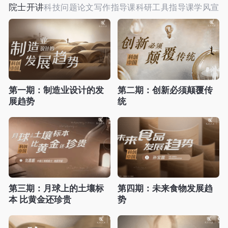
院士开讲
科技问题
论文写作指导课
科研工具指导课
学风宣讲
第一期：制造业设计的发
第二期：创新必须颠覆传
展趋势
统
第三期：月球上的土壤标
第四期：未来食物发展趋
本 比黄金还珍贵
势